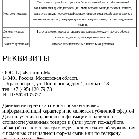
Теплогенератор в сборе, горелка в сборе, топливный насос, обслуживаемый
топливный фильтр с подогревом (100 мкм), встроенный подогреватель топлива,
Комплект поставки
теплообменник из нержавеющей стали, вентилятор, топливозаборная арматура с
поплавком, термостат, камера распределения нагретого воздуха с регулируемыми
жалюзи.
Дополнительные
Воздушные компрессоры, пластиковые топливные емкости любого объема,
опции
комплекты дымоходов из нержавеющей стали.
Варианты установки
Аппараты предназначены для напольной установки.
РЕКВИЗИТЫ
ООО ТД «Бастион-М»
143401 Россия, Московская область
г. Красногорск, ул. Пионерская, дом 1, комната 18
тел.: +7 (495) 120-79-73
ИНН: 5024133337
Данный интернет-сайт носит исключительно
информационный характер и не является публичной офертой.
Для получения подробной информации о наличии и
стоимости указанных товаров и (или) услуг, пожалуйста,
обращайтесь к менеджерам отдела клиентского обслуживания
с помощью специальной формы связи или по телефону
указанном на сайте.