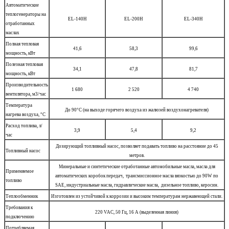
Автоматические
теплогенераторы на
EL-140H
EL-200H
EL-340H
отработанных
маслах
Полная тепловая
41,6
58,3
99,6
мощность, кВт
Полезная тепловая
34,1
47,8
81,7
мощность, кВт
Производительность
1 680
2 520
4 740
вентилятора, м3/час
Температура
До 90°C (на выходе горячего воздуха из жалюзей воздухонагревателя)
нагрева воздуха, °C
Расход топлива, л/
3,9
5,4
9,2
час
Дозирующий топливный насос, позволяет подавать топливо на расстояние до 45
Топливный насос
метров.
Минеральные и синтетические отработанные автомобильные масла, масла для
Применяемое
автоматических коробок передач, трансмиссионное масла вязкостью до 90W по
топливо
SAE, индустриальные масла, гидравлические масла, дизельное топливо, керосин.
Теплообменник
Изготовлен из устойчивой к коррозии и высоким температурам нержавеющей стали.
Требования к
220 VAC, 50 Гц, 16 А (выделенная линия)
подключению
Потребляемая