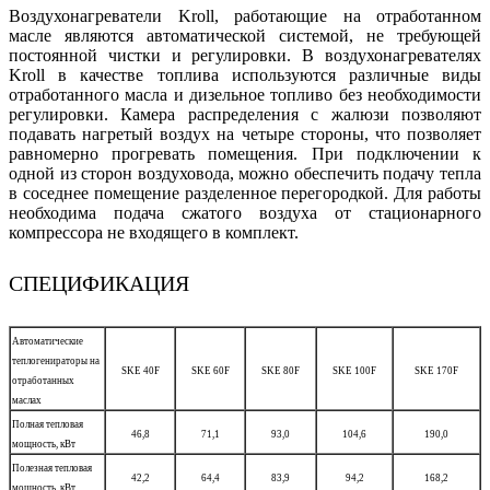
Воздухонагреватели Kroll, работающие на отработанном
масле являются автоматической системой, не требующей
постоянной чистки и регулировки. В воздухонагревателях
Kroll в качестве топлива используются различные виды
отработанного масла и дизельное топливо без необходимости
регулировки. Камера распределения с жалюзи позволяют
подавать нагретый воздух на четыре стороны, что позволяет
равномерно прогревать помещения. При подключении к
одной из сторон воздуховода, можно обеспечить подачу тепла
в соседнее помещение разделенное перегородкой. Для работы
необходима подача сжатого воздуха от стационарного
компрессора не входящего в комплект.
СПЕЦИФИКАЦИЯ
Автоматические
теплогенираторы на
SKE 40F
SKE 60F
SKE 80F
SKE 100F
SKE 170F
отработанных
маслах
Полная тепловая
46,8
71,1
93,0
104,6
190,0
мощность, кВт
Полезная тепловая
42,2
64,4
83,9
94,2
168,2
мощность, кВт