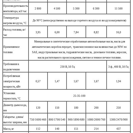
Производительность
2 800
4 500
5 300
6 300
11 500
вентилятора, м3/час
Температура
До 90°C (непосредственно на выходе горячего воздуха из воздухонагревателя)
нагрева воздуха, °C
Расход топлива, кг/
3,95
6,00
7,84
8,82
16,0
час
Минеральные и синтетические отработанные автомобильные масла, масла для
Применяемое
автоматических коробок передач, трансмиссионное масла вязкостью до 90W по
топливо
SAE, индустриальные масла, гидравлические масла, дизельное топливо, керосин,
масла растительного происхождения, светлое и темное печное топливо.
Требования к
230 В, 50 Гц
3 ф., 400 В, 50 Гц
подключению
Потребляемая
электрическая
0,57
1,47
1,67
1,67
1,94
мощность, кВт
Установки
25-35-100
термостата, °C
Диаметр дымохода,
120
150
180
200
250
мм
Габариты: длина/
750/1600/460
800/1700/540
900/1890/680
1080/2000/760
1300/2470/900
высота/ ширина, мм
Масса, кг
112
140
151
214
437