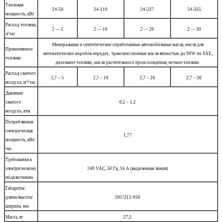
Тепловая
24-59
24-119
24-237
24-355
мощность, кВт
Расход топлива,
2 — 5
2 — 10
2 — 20
2 — 30
л/час
Минеральные и синтетические отработанные автомобильные масла, масла для
Применяемое
автоматических коробок передач, трансмиссионные масла вязкостью до 90W по SAE,
топливо
дизельное топливо, масла растительного происхождения, печное топливо.
Расход сжатого
2,7 – 5
2,7 – 10
2,7 – 20
2,7 – 30
воздуха, м
³
/час
Давление
сжатого
0,5 – 1,2
воздуха, атм
Потребляемая
электрическая
1,77
мощность, кВт/
час
Требования к
электрическому
240 VAC, 50 Гц, 16 А (выделенная линия)
подключению
Габариты:
длина/высота/
505/312/450
ширина, мм
Масса, кг
27,5