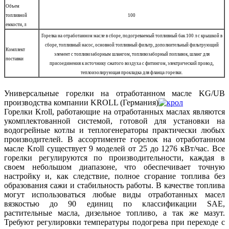
Объем
топливной
100
емкости, л
Горелка на отработанном масле в сборе, подогреваемый топливный бак 100 л с крышкой в
сборе, топливный насос, основной топливный фильтр, дополнительный фильтрующий
Комплект
элемент с топливозаборным шлангом, топливозаборный поплавок, шланг для
поставки
присоединения к источнику сжатого воздуха с фитингом, электрический провод,
теплоизолирующая прокладка для фланца горелки.
Универсальные горелки на отработанном масле KG/UB
производства компании KROLL (Германия)
Горелки Kroll, работающие на отработанных маслах являются
укомплектованной системой, готовой для установки на
водогрейные котлы и теплогенераторы практически любых
производителей. В ассортименте горелок на отработанном
масле Kroll существует 9 моделей от 25 до 1276 кВт/час. Все
горелки регулируются по производительности, каждая в
своем небольшом диапазоне, что обеспечивает точную
настройку и, как следствие, полное сгорание топлива без
образования сажи и стабильность работы. В качестве топлива
могут использоваться любые виды отработанных масел
вязкостью до 90 единиц по классификации SAE,
растительные масла, дизельное топливо, а так же мазут.
Требуют регулировки температуры подогрева при переходе с