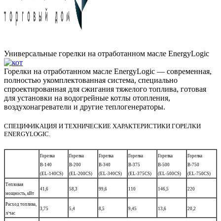
Универсальные горелки на отработанном масле
EnergyLogic
Горелки на отработанном масле EnergyLogic — современная,
полностью укомплектованная система, специально
спроектированная для сжигания тяжелого топлива, готовая
для установки на водогрейные котлы отопления,
воздухонагреватели и другие теплогенераторы.
СПЕЦИФИКАЦИЯ И ТЕХНИЧЕСКИЕ ХАРАКТЕРИСТИКИ ГОРЕЛКИ
ENERGYLOGIC.
Горелка
Горелка
Горелка
Горелка
Горелка
Горелка
B-140
B-200
B-340
B-375
B-500
B-750
(EL-140CS)
(EL-200CS)
(EL-340CS)
(EL-375CS)
(EL-500CS)
(EL-750CS)
Тепловая
41,6
58,3
99,6
110
146,5
220
мощность, кВт
Расход топлива,
3,75
5,4
8,5
9,45
13,6
20,2
л/час