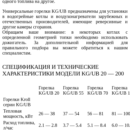
одного топлива на другое.
Универсальные горелки KG/UB предназначены для установки
в водогрейные котлы и воздухонагреватели зарубежных и
отечественных производителей, имеющие реверсивные и
другие камеры сгорания.
Обращаем ваше внимание: в некоторых котлах с
определенной геометрией топки необходимо использовать
дожигатель. За дополнительной информацией для
правильного подбора вы можете обратиться к нашим
специалистам.
СПЕЦИФИКАЦИЯ И ТЕХНИЧЕСКИЕ
ХАРАКТЕРИСТИКИ МОДЕЛИ KG/UB 20 — 200
Горелка
Горелка
Горелка
Горелка
KG/UB 20
KG/UB 55
KG/UB 70
KG/UB 1
Горелки Kroll
серии KG/UB
Тепловая
26 — 38
37 — 54
56 — 81
81 — 10
мощность, кВт
Расход топлива,
2.1 — 2.8
3.7 — 5.4
5.1 — 8.4
6.0 — 10
л/час