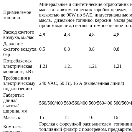
Минеральные и синтетические отработанные
масла для автоматических коробок передач,
Применяемое
вязкостью до 90W по SAE, индустриальные м
топливо
масла, дизельное топливо, керосин, масла ра
происхождения, светлое и темное печное топ
Расход сжатого
4,8
4,8
4,8
4,8
воздуха, м3/час
Давление
сжатого воздуха,
0,5
0,8
0,8
0,8
бар
Потребляемая
электрическая
1,21
1,21
1,21
1,21
мощность, кВт
Требования к
электрическому
240 VAC, 50 Гц, 16 А (выделенная линия)
подключению
Габариты:
длина/
560/560/400
560/560/400
560/560/400
560/560/
высота/
ширина, мм
Масса, кг
15
15
16
16
Горелка с форсункой распылителем, топлив
Комплект
топливный фильтр с подогревом, предварите
поставки