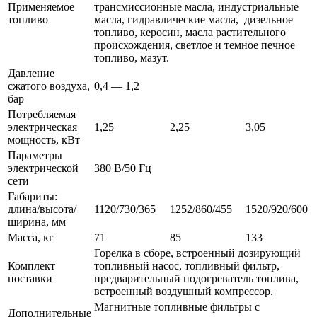
Применяемое
трансмиссионные масла, индустриальные
топливо
масла, гидравлические масла, дизельное
топливо, керосин, масла растительного
происхождения, светлое и темное печное
топливо, мазут.
Давление
сжатого воздуха,
0,4 — 1,2
бар
Потребляемая
электрическая
1,25
2,25
3,05
мощность, кВт
Параметры
электрической
380 В/50 Гц
сети
Габариты:
длина/высота/
1120/730/365
1252/860/455
1520/920/600
ширина, мм
Масса, кг
71
85
133
Горелка в сборе, встроенный дозирующий
Комплект
топливный насос, топливный фильтр,
поставки
предварительный подогреватель топлива,
встроенный воздушный компрессор.
Магнитные топливные фильтры с
Дополнительные