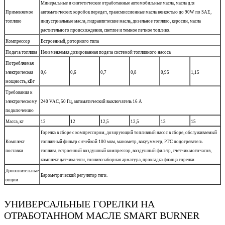
Минеральные и синтетические отработанные автомобильные масла, масла для
Применяемое
автоматических коробок передач, трансмиссионные масла вязкостью до 90W по SAE,
топливо
индустриальные масла, гидравлические масла, дизельное топливо, керосин, масла
растительного происхождения, светлое и темное печное топливо.
Компрессор
Встроенный, роторного типа
Подача топлива
Неизменяемая дозированная подача системой топливного насоса
Потребляемая
электрическая
0,6
0,6
0,7
0,8
0,95
1,15
мощность, кВт
Требования к
электрическому
240 VAC, 50 Гц, автоматический выключатель 16 А
подключению
Масса, кг
12
12
12,5
12,5
13
15
Горелка в сборе с компрессором, дозирующий топливный насос в сборе, обслуживаемый
Комплект
топливный фильтр с ячейкой 100 мкм, манометр, вакуумметр, PTC подогреватель
поставки
топлива, встроенный воздушный компрессор, воздушный фильтр, счетчик моточасов,
комплект датчика тяги, топливозаборная арматура, прокладка фланца горелки.
Дополнительные
Барометрический регулятор тяги.
опции
УНИВЕРСАЛЬНЫЕ ГОРЕЛКИ НА
ОТРАБОТАННОМ МАСЛЕ SMART BURNER