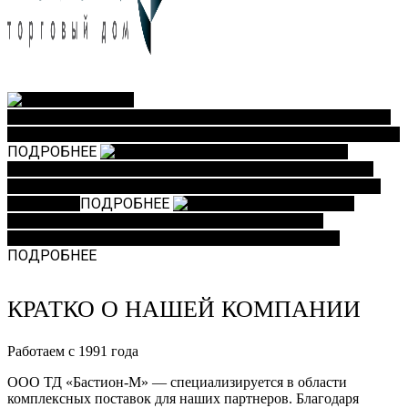
ПОСТАВКИ
ОБОРУДОВАНИЯ
Мы осуществляем оптово-розничные
поставки промышленного оборудования по всей России
ПОДРОБНЕЕ
ЗАКУПКА ТЕХНОЛОГИЧЕСКИ
СЛОЖНОГО ОБОРУДОВАНИЯ
Мы реализуем закупку
сложного технологического оборудования под нужды
Заказчика
ПОДРОБНЕЕ
КОМПЛЕКСНЫЕ
ПОСТАВКИ
Комплексные поставки широкого
ассортимента продукции различного назначения
ПОДРОБНЕЕ
КРАТКО О НАШЕЙ КОМПАНИИ
Работаем с 1991 года
ООО ТД «Бастион-М» — специализируется в области
комплексных поставок для наших партнеров. Благодаря