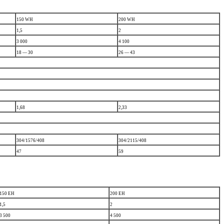
150 WH
200 WH
1,5
2
3 000
4 100
18 — 30
26 — 43
1,68
2,33
304/1576/408
304/2115/408
47
59
150 EH
200 EH
1,5
2
3 500
4 500