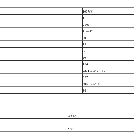
100 WH
1
2 000
11 — 17
90
1,6
3/4
20
1,04
220 В ± 10%, — 50
0,67
304/1037/408
34
100 EH
1
2 300