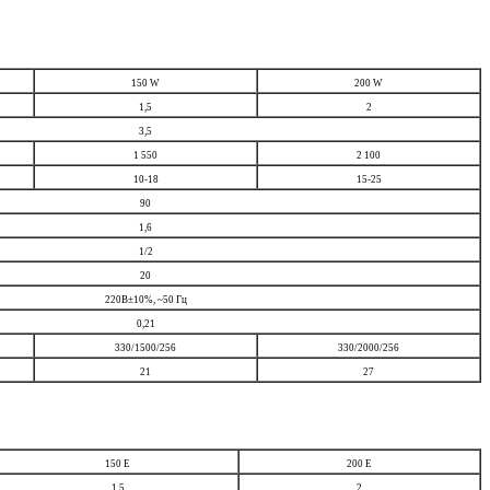
150 W
200 W
1,5
2
3,5
1 550
2 100
10-18
15-25
90
1,6
1/2
20
220В±10%, ~50 Гц
0,21
330/1500/256
330/2000/256
21
27
150 E
200 E
1,5
2