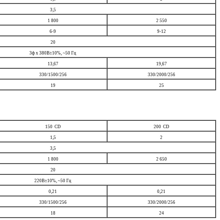
3,5
1 800
2 550
6-9
9-12
20
3ф х 380В±10%, ~50 Гц
13,67
19,67
330/1500/256
330/2000/256
19
25
150 CD
200 CD
1,5
2
3,5
1 800
2 650
20
220В±10%, ~50 Гц
0,21
0,21
330/1500/256
330/2000/256
18
24