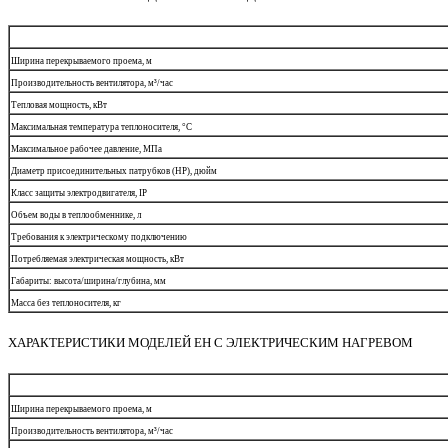
Ширина перекрываемого проема, м
Производительность вентилятора, м³/час
Тепловая мощность, кВт
Максимальная температура теплоносителя, °С
Максимальное рабочее давление, МПа
Диаметр присоединительных патрубков (НР), дюйм
Класс защиты электродвигателя, IP
Объем воды в теплообменнике, л
Требования к электрическому подключению
Потребляемая электрическая мощность, кВт
Габариты: высота/ширина/глубина, мм
Масса без теплоносителя, кг
ХАРАКТЕРИСТИКИ МОДЕЛЕЙ EH С ЭЛЕКТРИЧЕСКИМ НАГРЕВОМ
Ширина перекрываемого проема, м
Производительность вентилятора, м³/час