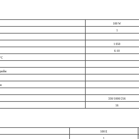
100 W
1
1 050
6-10
°С
 дюйм
ию
330/1000/256
16
100 E
1