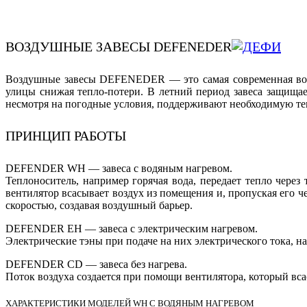
ВОЗДУШНЫЕ ЗАВЕСЫ DEFENEDER
Воздушные завесы DEFENEDER — это самая современная возду
улицы снижая тепло-потери. В летний период завеса защища
несмотря на погодные условия, поддерживают необходимую тем
ПРИНЦИП РАБОТЫ
DEFENDER WH — завеса с водяным нагревом.
Теплоноситель, например горячая вода, передает тепло чер
вентилятор всасывает воздух из помещения и, пропуская его ч
скоростью, создавая воздушный барьер.
DEFENDER EH — завеса с электрическим нагревом.
Электрические тэны при подаче на них электрического тока, н
DEFENDER CD — завеса без нагрева.
Поток воздуха создается при помощи вентилятора, который вса
ХАРАКТЕРИСТИКИ МОДЕЛЕЙ WH С ВОДЯНЫМ НАГРЕВОМ