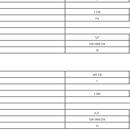
1 250
3-6
7,67
330/1000/256
16
100 CD
1
1 300
0,21
330/1000/256
15