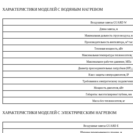
ХАРАКТЕРИСТИКИ МОДЕЛЕЙ С ВОДЯНЫМ НАГРЕВОМ
Воздушные завесы GUARD W
Длина завесы, м
Макимальная дальность струи воздуха, м
Производительность вентилятора, м³/час
Тепловая мощность, кВт
Максимальная температура теплоносителя, 
Максимальное рабочее давление, МПа
Диаметр присоединительных патрубков (НР),
Класс защиты электродвигателя, IP
Требования к электрическому подключен
Мощность двигателя, кВт
Габариты: высота/ширина/глубина, мм
Масса без теплоносителя, кг
ХАРАКТЕРИСТИКИ МОДЕЛЕЙ С ЭЛЕКТРИЧЕСКИМ НАГРЕВОМ
Воздушные завесы GUARD E
Ширина перекрываемого проема, м