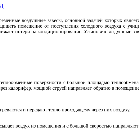
менные воздушные завесы, основной задачей которых является
щищать помещение от поступления холодного воздуха с улицы
нижает потери на кондиционирование. Установив воздушные зав
ез теплообменные поверхности с большой площадью теплообмен
ерез калорифер, мощной струей направляет обратно в помещение
агреваются и передают тепло проходящему через них воздуху.
сывает воздух из помещения и с большой скоростью направляют 