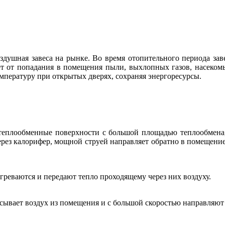
шная завеса на рынке. Во время отопительного периода заве
ет от попадания в помещения пыли, выхлопных газов, насеком
пературу при открытых дверях, сохраняя энергоресурсы.
ез теплообменные поверхности с большой площадью теплообмен
ерез калорифер, мощной струей направляет обратно в помещение
агреваются и передают тепло проходящему через них воздуху.
сывает воздух из помещения и с большой скоростью направляют 