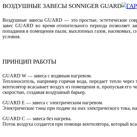
ВОЗДУШНЫЕ ЗАВЕСЫ SONNIGER GUARD
Воздушные завесы GUARD — это простые, эстетические совре
завес GUARD во время отопительного периода позволяет за
попадания в помещения пыли, выхлопных газов, насекомых, с
условия.
ПРИНЦИП РАБОТЫ
GUARD W — завеса с водяным нагревом.
Теплоноситель, например горячая вода, передает тепло чер
вентилятор всасывает воздух из помещения и, пропуская его ч
скоростью, создавая воздушный барьер.
GUARD E — завеса с электрическим нагревом.
Электрические тэны при подаче на них электрического тока, н
GUARD C — завеса без нагрева.
Поток воздуха создается при помощи вентилятора, который вса