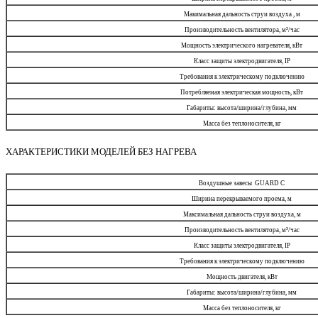
Макимальная дальность струи воздуха , м
Производительность вентилятора, м³/час
Мощность электрического нагревателя, кВт
Класс защиты электродвигателя, IP
Требования к электрическому подключению
Потребляемая электрическая мощность, кВт
Габариты: высота/ширина/глубина, мм
Масса без теплоносителя, кг
ХАРАКТЕРИСТИКИ МОДЕЛЕЙ БЕЗ НАГРЕВА
Воздушные завесы GUARD С
Ширина перекрываемого проема, м
Макcимальная дальность струи воздуха, м
Производительность вентилятора, м³/час
Класс защиты электродвигателя, IP
Требования к электрическому подключению
Мощность двигателя, кВт
Габариты: высота/ширина/глубина, мм
Масса без теплоносителя, кг