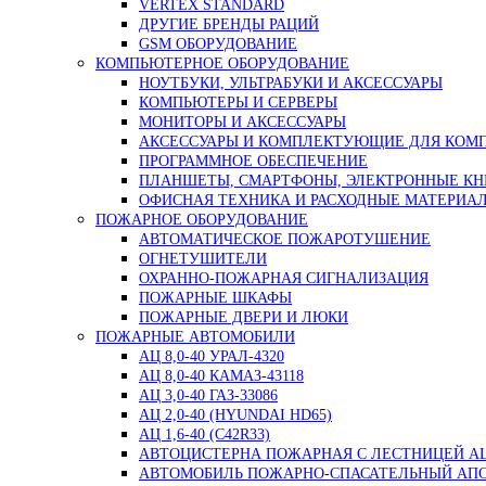
VERTEX STANDARD
ДРУГИЕ БРЕНДЫ РАЦИЙ
GSM ОБОРУДОВАНИЕ
КОМПЬЮТЕРНОЕ ОБОРУДОВАНИЕ
НОУТБУКИ, УЛЬТРАБУКИ И АКСЕССУАРЫ
КОМПЬЮТЕРЫ И СЕРВЕРЫ
МОНИТОРЫ И АКСЕССУАРЫ
АКСЕССУАРЫ И КОМПЛЕКТУЮЩИЕ ДЛЯ КОМ
ПРОГРАММНОЕ ОБЕСПЕЧЕНИЕ
ПЛАНШЕТЫ, СМАРТФОНЫ, ЭЛЕКТРОННЫЕ КН
ОФИСНАЯ ТЕХНИКА И РАСХОДНЫЕ МАТЕРИА
ПОЖАРНОЕ ОБОРУДОВАНИЕ
АВТОМАТИЧЕСКОЕ ПОЖАРОТУШЕНИЕ
ОГНЕТУШИТЕЛИ
ОХРАННО-ПОЖАРНАЯ СИГНАЛИЗАЦИЯ
ПОЖАРНЫЕ ШКАФЫ
ПОЖАРНЫЕ ДВЕРИ И ЛЮКИ
ПОЖАРНЫЕ АВТОМОБИЛИ
АЦ 8,0-40 УРАЛ-4320
АЦ 8,0-40 КАМАЗ-43118
АЦ 3,0-40 ГАЗ-33086
АЦ 2,0-40 (HYUNDAI HD65)
АЦ 1,6-40 (C42R33)
АВТОЦИСТЕРНА ПОЖАРНАЯ С ЛЕСТНИЦЕЙ АЦЛ 3
АВТОМОБИЛЬ ПОЖАРНО-СПАСАТЕЛЬНЫЙ АПС 3,0-